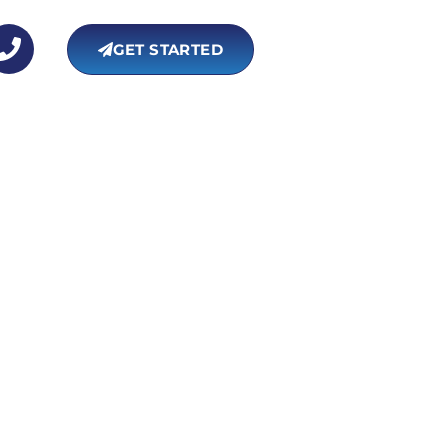
GET STARTED
pinmama kaszinóban, hogy maximalizáld
atékony felhasználására, és bemutatjuk,
kat találni, és bemutassuk, hogyan érdemes
ái és előnyei