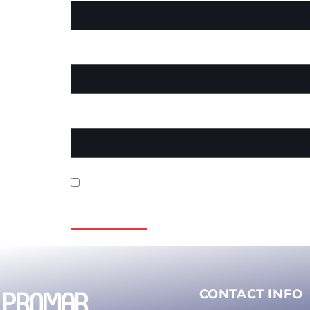
EMAIL
*
WEBSITE
SAVE MY NAME, EMAIL, AND WEBSITE IN THIS BR
CONTACT INFO