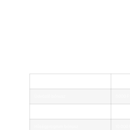
A Spinmama mobilalkalmazása lehetőséget ad
A mobilalkalmazás felhasználóbarát, így kön
segítségével. Az alkalmazásban elérhető bón
Az alkalmazás előnye, hogy értesítéseket ka
mobilalkalmazása emellett gyors és egyszerű
számára. A letöltés után azonnal tapasztalh
játszhatsz.
Bónusz típusa
Üdvözlő bónusz
5000 F
Ingyenes pörgetések
Nincs
Hűségprogram bónusz
10 000 