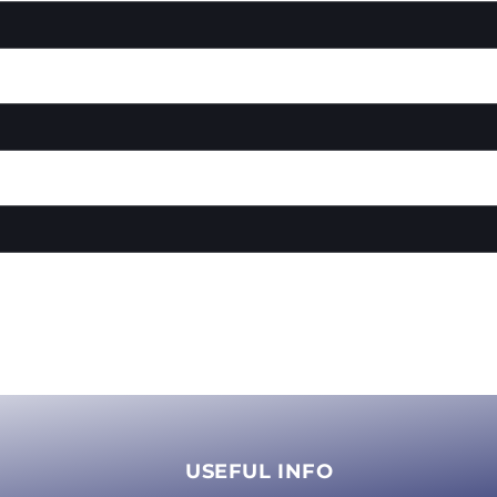
OWSER FOR THE NEXT TIME I COMMENT.
USEFUL INFO