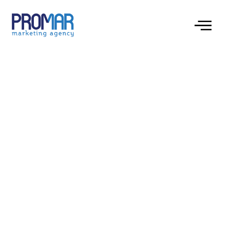
Veel spelers beginnen hun online casino‑avontuur
vol enthousiasme, maar struikelen al snel over
dezelfde obstakels: onduidelijke
bonusvoorwaarden, trage uitbetalingen en een
gebrek aan vertrouwen in de licentie. Deze
problemen kunnen de speelervaring snel verpesten
en zelfs leiden tot onnodige verliezen.
Waarom is dit zo’n struikelblok?
– Bonusvoorwaarden zijn vaak verborgen in lange
kleine lettertjes.
– Sommige sites verwerken uitbetalingen pas na
dagen of weken.