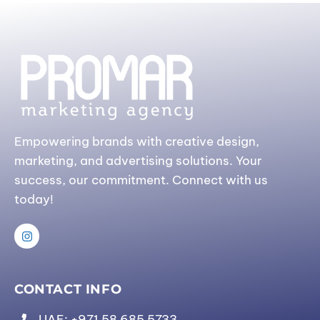
Empowering brands with creative design,
marketing, and advertising solutions. Your
success, our commitment. Connect with us
today!
CONTACT INFO
UAE: +971 58 685 5733