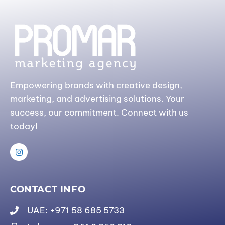
Empowering brands with creative design,
marketing, and advertising solutions. Your
success, our commitment. Connect with us
today!
CONTACT INFO
UAE: +971 58 685 5733