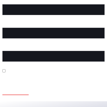
NAME
*
EMAIL
*
WEBSITE
SAVE MY NAME, EMAIL, AND WEBSITE IN THIS BROWSER FOR
THE NEXT TIME I COMMENT.