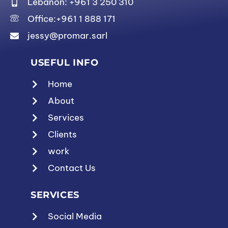
Lebanon: +961 3 250 310
Office:+961 1 888 171
jessy@promar.sarl
USEFUL INFO
Home
About
Services
Clients
work
Contact Us
SERVICES
Social Media