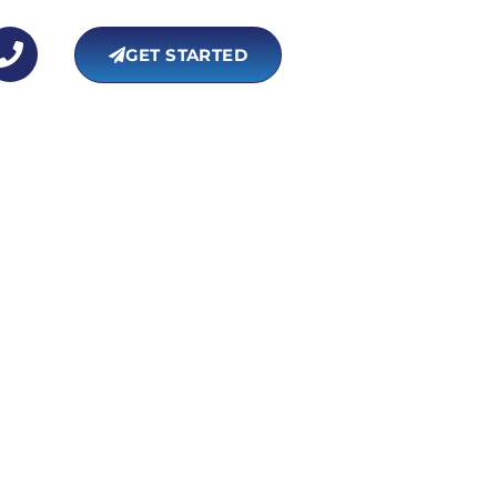
GET STARTED
ligne : tout
n 2024
uelques années seulement, le marché
n d’utilisateurs actifs se connectent
 promotionnelles et une législation
s opérateurs investissent massivement dans
 que les high‑rollers aguerris. Parallèlement
 d’instaurer un climat plus sûr pour tous