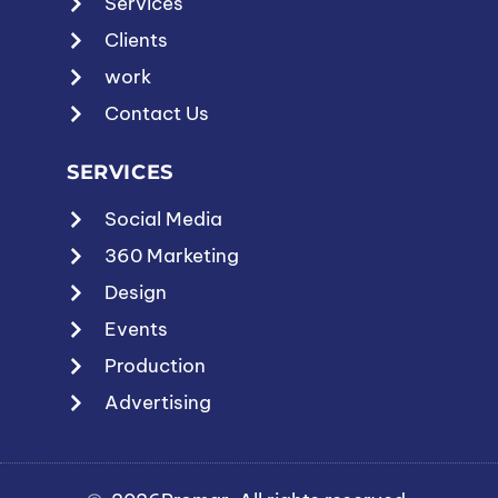
Services
Clients
work
Contact Us
SERVICES
Social Media
360 Marketing
Design
Events
Production
Advertising