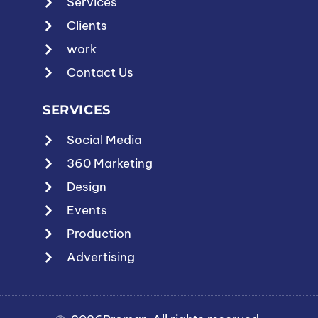
Services
Clients
work
Contact Us
SERVICES
Social Media
360 Marketing
Design
Events
Production
Advertising