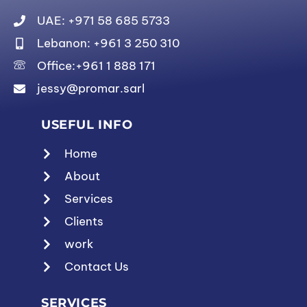
UAE: +971 58 685 5733
Lebanon: +961 3 250 310
Office:+961 1 888 171
jessy@promar.sarl
USEFUL INFO
Home
About
Services
Clients
work
Contact Us
SERVICES