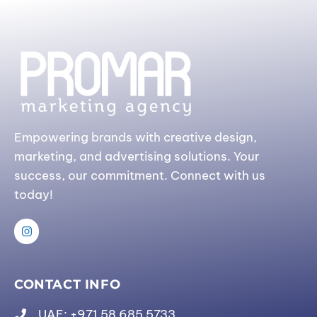
Empowering brands with creative design,
marketing, and advertising solutions. Your
success, our commitment. Connect with us
today!
CONTACT INFO
UAE: +971 58 685 5733