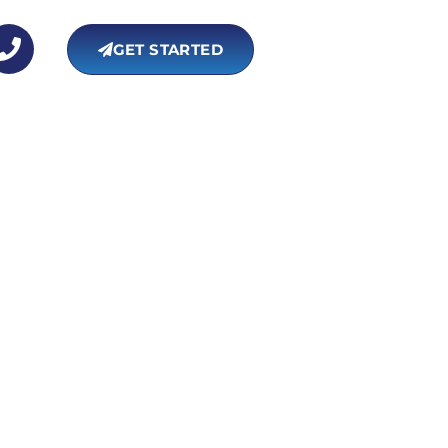
GET STARTED
 opleveren.