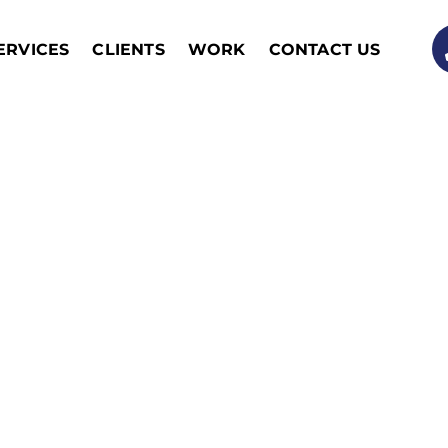
ERVICES
CLIENTS
WORK
CONTACT US
oorspelbare bounces van Plinko kunnen een flinke geldprijs
n
ko Spellen