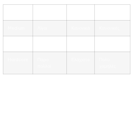
Πιθανότητες Νίκης
Easy
Ελάχιστοι
Πολλά
Υψηλές
Medium
Λίγοι
Κανονικά
Κανονικές
Hard
Πολλοί
Λίγα
Χαμηλές
Hardcore
Πάρα
Ελάχιστα
Πολύ
πολλοί
χαμηλές
Μπόνους και Ειδικές Ικανότητες
Το
chicken road demo
διαθέτει μια πληθώρα μπόνους
και ειδικών ικανοτήτων που μπορούν να βοηθήσουν τον
παίκτη να επιτύχει τον στόχο του. Τα μπόνους μπορούν
να περιλαμβάνουν επιπλέον κινήσεις, προστασία από
κινδύνους ή αύξηση των ανταμοιβών. Η συλλογή αυτών