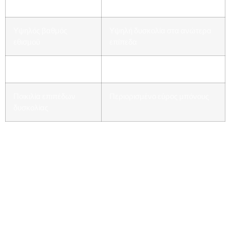
επαναλαμβανόμενο
Υψηλός βαθμός
Υψηλή δυσκολία στα ανώτερα
εθισμού
επίπεδα
Υψηλό RTP 98%
Απλό gameplay
Ποικιλία επιπέδων
Περιορισμένο εύρος μπόνους
δυσκολίας
Συνοψίζοντας, το
chicken road demo
είναι ένα
διασκεδαστικό και εθιστικό παιχνίδι που προσφέρει μια
μοναδική εμπειρία παιχνιδιού. Η απλότητα, το υψηλό
RTP και η ποικιλία των επιπέδων δυσκολίας το
καθιστούν ιδανικό για παίκτες όλων των ηλικιών και
επιπέδων εμπειρίας. Παρά τα ορισμένα μειονεκτήματα,
το παιχνίδι αποτελεί μια εξαιρετική επιλογή για όσους