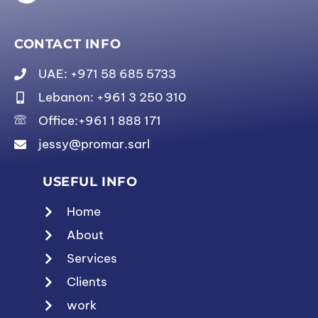
CONTACT INFO
UAE: +971 58 685 5733
Lebanon: +961 3 250 310
Office:+961 1 888 171
jessy@promar.sarl
USEFUL INFO
Home
About
Services
Clients
work