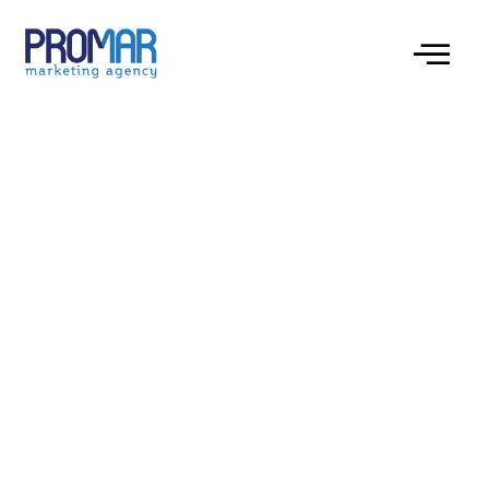
Il mercato iGaming ha attraversato una crescita
esponenziale negli ultimi dieci anni, spinto da una
combinazione di tecnologie mobile, streaming live e
la proliferazione di piattaforme che offrono
scommesse su eventi sportivi in tempo reale. Oggi,
più di 200 milioni di giocatori in tutto il mondo hanno
accesso a un catalogo di prodotti che spazia dalle
tradizionali scommesse su risultato finale alle
varianti più sofisticate, come i jackpot su eventi
specifici. In questo contesto, la capacità di gestire il
rischio è diventata un elemento distintivo per i
bookmaker che vogliono mantenere margini stabili
senza sacrificare l’attrattiva per i scommettitori.