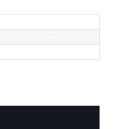
ransactiekosten
t bij alle casino’s geaccepteerd
werkingstijd