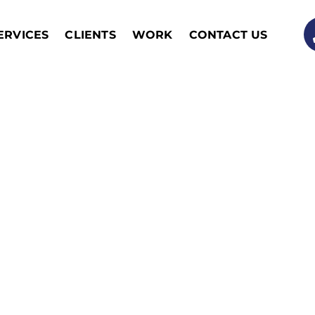
ERVICES
CLIENTS
WORK
CONTACT US
ing met de verleidelijke kansspelen van wildrobin en win 
drobin
en Aantrekkelijke Boost
ing bij Wildrobin
robin
en bij Wildrobin
 een ongeëvenaa
 met de verleid