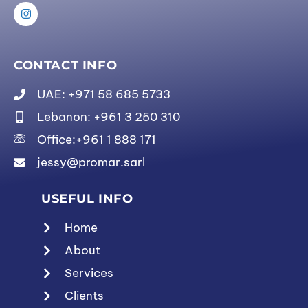
CONTACT INFO
UAE: +971 58 685 5733
Lebanon: +961 3 250 310
Office:+961 1 888 171
jessy@promar.sarl
USEFUL INFO
Home
About
Services
Clients