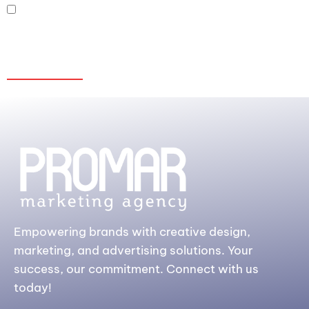
SAVE MY NAME, EMAIL, AND WEBSITE IN THIS BROWSER FOR
THE NEXT TIME I COMMENT.
Empowering brands with creative design,
marketing, and advertising solutions. Your
success, our commitment. Connect with us
today!