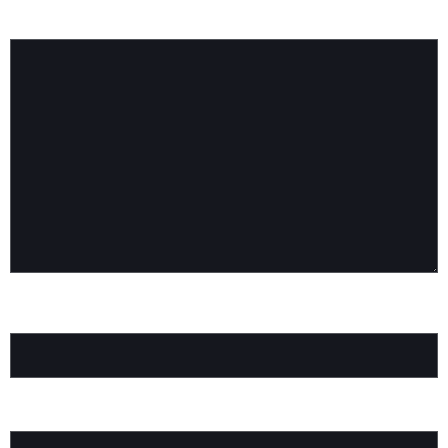
COMMENT
*
NAME
*
EMAIL
*