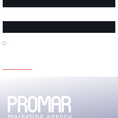
WEBSITE
SAVE MY NAME, EMAIL, AND WEBSITE IN THIS BROWSER FOR
THE NEXT TIME I COMMENT.