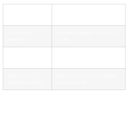
Förebyggande åtgärder
Överdriven
Sätt tidsgränser för dina
spelandetid
spelsessioner.
Ekonomiska
Bestäm en budget och håll dig
problem
till den.
Jaga förluster
Acceptera förluster och öka
inte dina insatser.
Spela för att
Sök hjälp om du har problem
undvika problem
med spelande.
Leave a Reply
Your email address will not be published.
Required
fields are marked
*