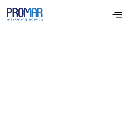
Faszinierende Welten öffnen: Dein
spinogambino login zum grenzenlosen
Spielspaß und sicheren Gewinnen erwartet
dich.
Die Faszination von Online-Casinos
Sicherheit und Seriosität bei Spinogambino
Die Vielfalt der Spiele bei Spinogambino
Bonusangebote und Promotionen
Umsatzbedingungen und Bonusbedingungen
Loyalitätsprogramme und VIP-Angebote
Zahlungsmethoden und Auszahlung
Ein- und Auszahlungslimits