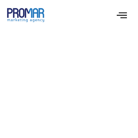
Experten‑Strategien
für Tischspiele im Ice
Fishing Casino
Die meisten Spieler denken zuerst an hohe
Bonusangebote. Doch ein gutes Casino muss mehr
bieten: schnelle Auszahlungen, zuverlässiger
Kundensupport und ein breites Spielportfolio. Ice
Fishing Casino erfüllt genau diese Kriterien und
hebt sich von vielen Mitbewerbern ab.