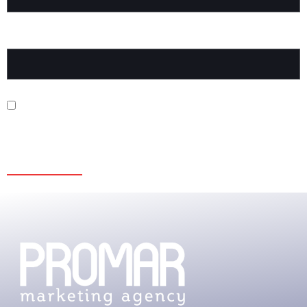
WEBSITE
SAVE MY NAME, EMAIL, AND WEBSITE IN THIS BROWSER FOR
THE NEXT TIME I COMMENT.