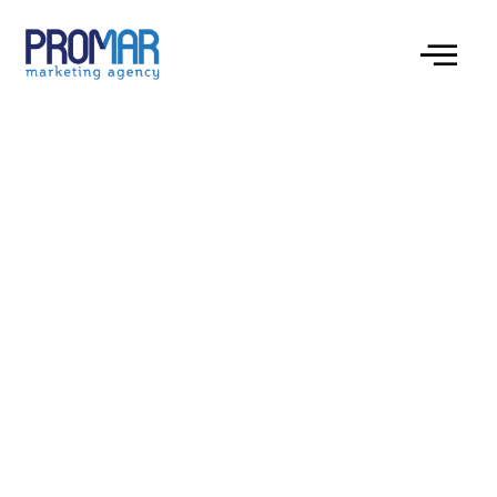
Experten‑Strategien
für das
Jahresend‑Bonus‑Event
im SpinGranny Casino
Das Jahresende bringt nicht nur kältere
Temperaturen, sondern auch die größten
Bonus‑Aktionen im Online‑Glücksspiel. Für deutsche
Spieler, die nach extra Guthaben und Freispielen
suchen, ist das Event im SpinGranny Casino
besonders attraktiv. Der Betreiber bietet einen