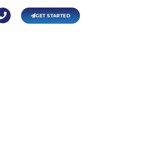
GET STARTED
ackjack auf
 Sie 1Red
deutschen Online‑Gambler regelmäßig auf dem
ffiziell
durchschnittlich 24 Stunden für
. Das sorgt für ein hohes Maß an Sicherheit