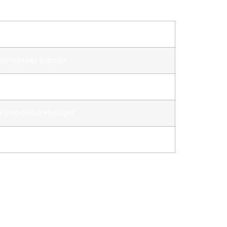
Besonderheiten
Schnellerer Support
Exklusive Turniere
Persönlicher Manager
VIP‑Events & Geschenke
Auszahlungslimits und kostenlose Spins für
n Fortschritt zu sichern.
h Live‑Dealer‑Spiele nutzen. So profitieren