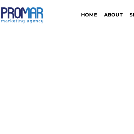
HOME
ABOUT
S
Ein gutes Treue‑Programm belohnt Spieler, die
wissen, dass ihr Einsatz langfristig wertgesc
Die meisten deutschen Online‑Casinos bieten
stark. Ein überzeugendes System sollte trans
persönliche Account‑Manager.
Pro Tip:
Achten Sie darauf, dass die gesamme
erhöht den Gesamtnutzen erheblich.
Crazybuzzer Cas
Crazybuzzer Casino hat ein mehrstufiges VIP