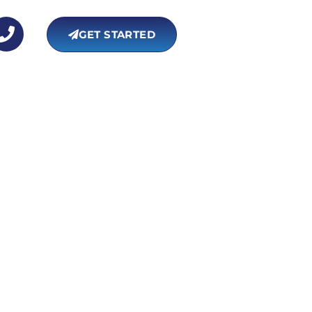
GET STARTED
tion und bietet Sicherheit, weil Spieler
lungen. Doch nicht jedes Programm ist gleich
fern – wie höhere Cashback‑Raten oder
erreichen. Ein dauerhaftes Punktesystem
 Überblick
ene High‑Roller anspricht. Die wichtigsten