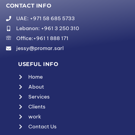
CONTACT INFO
UAE: +971 58 685 5733
Lebanon: +961 3 250 310
Office:+961 1 888 171
jessy@promar.sarl
USEFUL INFO
Home
About
Services
Clients
work
Contact Us