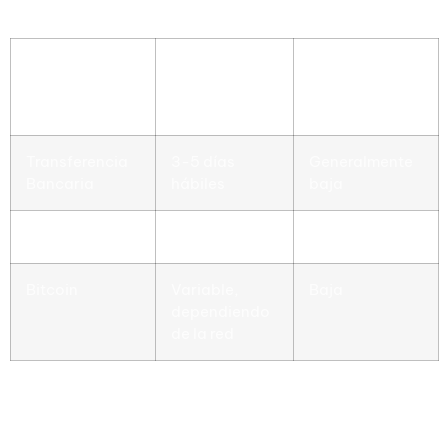
Comisiones
Tarjeta de
24-48 horas
Variable,
Crédito/Débito
dependiendo
del banco
Transferencia
3-5 días
Generalmente
Bancaria
hábiles
baja
Skrill/Neteller
Instantáneo
Variable
Bitcoin
Variable,
Baja
dependiendo
de la red
Atención al Cliente en casino
1win