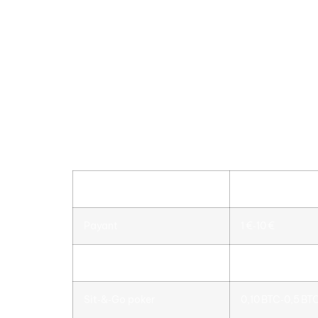
Les tournois à entrée payante attirent les gr
Slot‑Tournament de
Mega Fortune
: chaque p
dépasser 250 000 €.
Les tournois gratuits à jackpot fonctionnent
éligible au prize‑pool. Sur la plateforme
Cryp
scores de la semaine, créant ainsi une dynami
Format
Entrée
Payant
1 €‑10 €
Gratuit
Aucun
Sit‑&‑Go poker
0,10 BTC‑0,5 BT