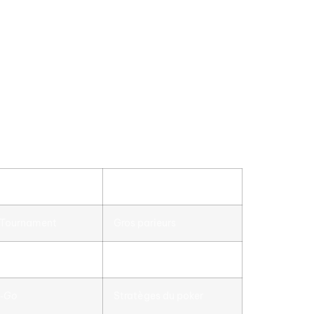
gressifs. Un exemple classique est le
r inscription, et le jackpot final peut
gent un volume de mise minimum pour être
de 10 BTC partagé entre les 100 meilleurs
mple de jeu
Public cible
Tournament
Gros parieurs
ot Challenge
Joueurs aspirants
&‑Go
Stratèges du poker