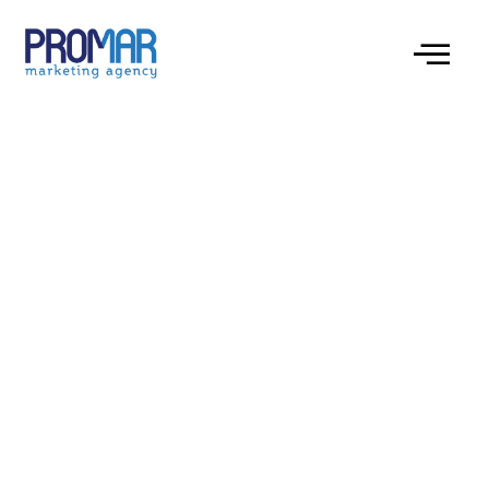
Le monde des jeux d’argent en ligne vit une
mutation profonde depuis l’avènement des
monnaies numériques. Les
crypto casino
attirent
aujourd’hui des millions de joueurs grâce à la
rapidité des dépôts, l’anonymat offert par la
blockchain et la promesse de jackpots libellés en
Bitcoin. Cette évolution ne se limite pas à la simple
conversion de l’euro ; elle crée un écosystème où
chaque mise peut devenir une transaction
financière transparente et potentiellement
lucrative.
C’est dans ce contexte que s’inscrit le récit de Max