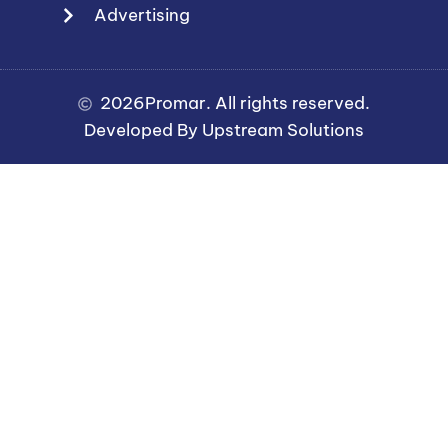
Advertising
2026
Promar. All rights reserved.
Developed By Upstream Solutions