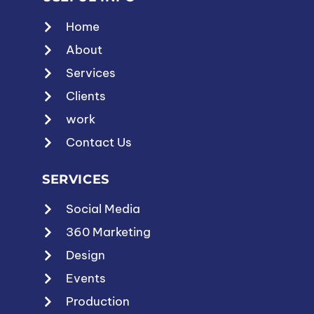
Home
About
Services
Clients
work
Contact Us
SERVICES
Social Media
360 Marketing
Design
Events
Production