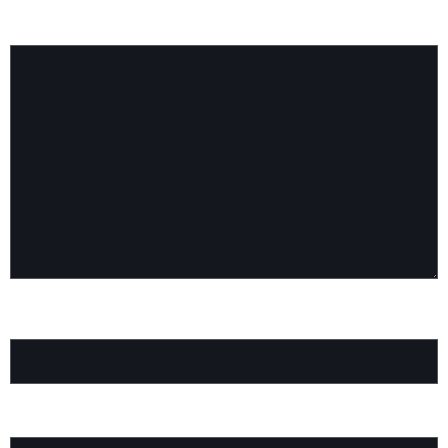
COMMENT
*
NAME
*
EMAIL
*