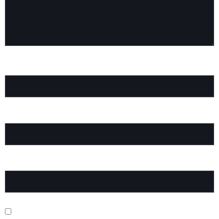
NAME
*
EMAIL
*
WEBSITE