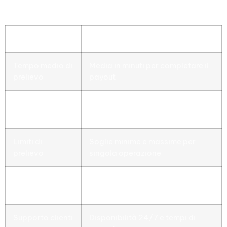
pagamento
Criterio
Descrizione
Tempo medio di
Media in minuti per completare il
prelievo
payout
Metodi
Disponibilità di e‑wallet, crypto,
accettati
instant banking
Limiti di
Soglie minime e massime per
prelievo
singola operazione
Verifica KYC
Tempo necessario per
completare la procedura
Supporto clienti
Disponibilità 24/7 e tempi di