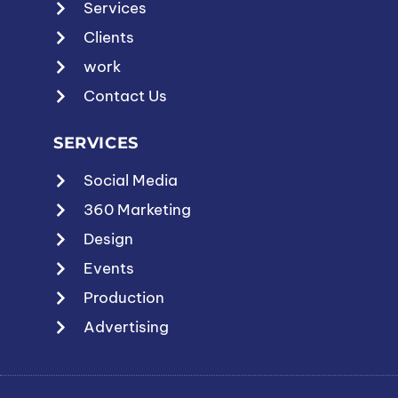
Services
Clients
work
Contact Us
SERVICES
Social Media
360 Marketing
Design
Events
Production
Advertising