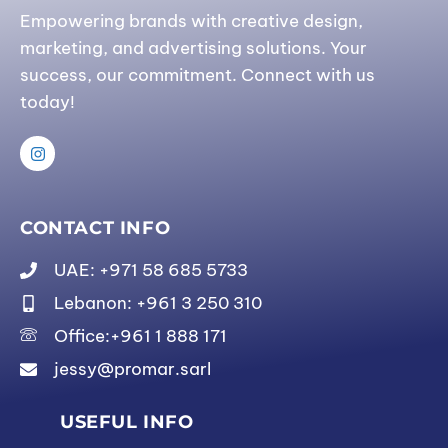
Empowering brands with creative design,
marketing, and advertising solutions. Your
success, our commitment. Connect with us
today!
CONTACT INFO
UAE: +971 58 685 5733
Lebanon: +961 3 250 310
Office:+961 1 888 171
jessy@promar.sarl
USEFUL INFO