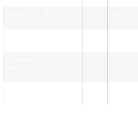
Starburst
2,0x
96,1 %
Bassa
(slot)
Live
1,5x
97,3 %
Media
Roulette
Scommesse
1,8x
N/D
Alta
calcio
in‑play
Blackjack
1,6x
99,5 %
Bassa
veloce
I moltiplicatori incentivano i giocatori a scegliere la
piattaforma mobile, poiché il valore dei punti cresce
in modo proporzionale alla velocità di gioco.