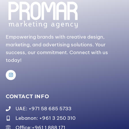
Empowering brands with creative design,
marketing, and advertising solutions. Your
success, our commitment. Connect with us
today!
CONTACT INFO
UAE: +971 58 685 5733
Lebanon: +961 3 250 310
Office:+961 1 888 171