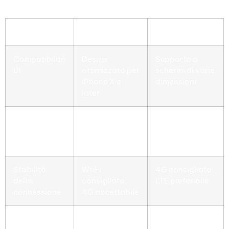
per il gioco su smartphone
Criterio
iOS
Android
Compatibilità
Design
Supporto a
UI
ottimizzato per
schermi di varie
iPhone X e
dimensioni
later
Velocità di
Media 1,2 s per
Media 1,5 s,
caricamento
round
dipende dal
dispositivo
Stabilità
Wi‑Fi
4G consigliato,
della
consigliato,
LTE preferibile
connessione
4G accettabile
Offerte di
Bonus 100% +
Bonus 150% +