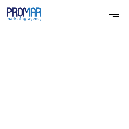
Il mondo delle slot online ha subito una
trasformazione radicale negli ultimi cinque anni: i
free spin, una volta riservati a promozioni
occasionali, sono diventati un vero e proprio
strumento di gioco strategico. Grazie alla diffusione
degli smartphone, i giocatori possono accedere a
rotazioni gratuite in qualsiasi momento,
trasformando brevi pause in opportunità di
profitto. Parallelamente, i tornei di slot hanno
guadagnato popolarità, offrendo classifiche in
tempo reale, premi cash e viaggi esclusivi. Questa
combinazione ha creato un nuovo motore di
engagement, dove la capacità di gestire i free spin