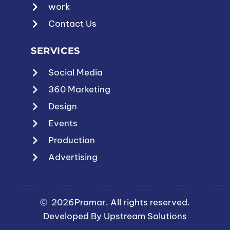
work
Contact Us
SERVICES
Social Media
360 Marketing
Design
Events
Production
Advertising
2026
Promar. All rights reserved.
Developed By Upstream Solutions