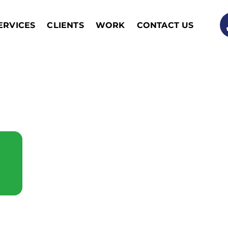
ERVICES
CLIENTS
WORK
CONTACT US
vel – Bonusange
 im Test