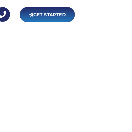
GET STARTED
bote und