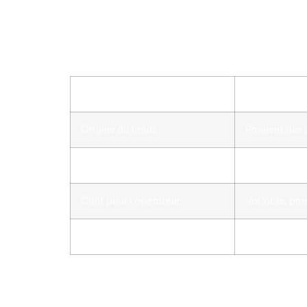
Le calcul le plus répandu utilise le pourcent
de, par exemple, 100 €. Les conditions de mi
1.1. Cash‑back vs bonus de dépôt 
Critère
Origine du fonds
Provient des 
Impact sur le RTP
Aucun (rétabl
Coût pour l’opérateur
Variable, pro
Perception du joueur
Récupération,
Le cash‑back est perçu comme un « sauvetag
peuvent coexister, mais le cash‑back a tend