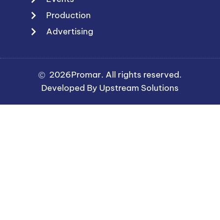
Production
Advertising
2026
Promar. All rights reserved.
Developed By Upstream Solutions