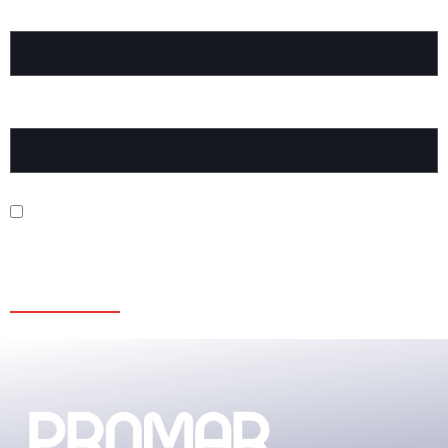
EMAIL
*
WEBSITE
SAVE MY NAME, EMAIL, AND WEBSITE IN THIS BROWSER FOR
THE NEXT TIME I COMMENT.