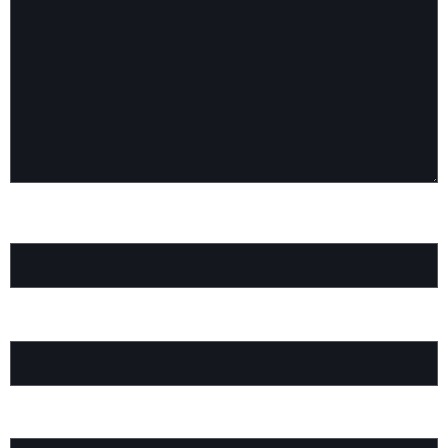
NAME
*
EMAIL
*
WEBSITE