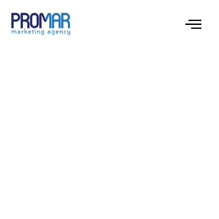
Descubre la Diversión
Infinita con la App de
Paf Casino
La llegada de la
paf casino app
ha transformado la
manera en que los jugadores disfrutan de su tiempo
de ocio. Con una interfaz intuitiva y una amplia
variedad de juegos, esta aplicación ofrece una
experiencia de casino única y emocionante. En este
artículo, exploraremos lo que hace que la app de
Paf Casino sea tan especial y cómo puedes sacarle