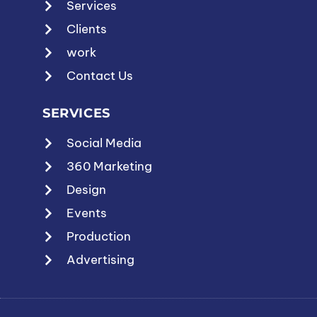
Services
Clients
work
Contact Us
SERVICES
Social Media
360 Marketing
Design
Events
Production
Advertising