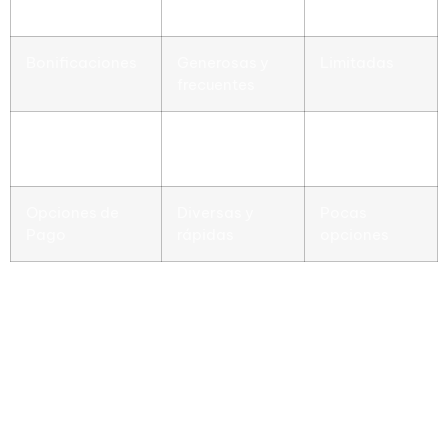
Juegos
juegos
juegos
Bonificaciones
Generosas y
Limitadas
frecuentes
Atención al
Siempre
Horario
Cliente
disponible
limitado
Opciones de
Diversas y
Pocas
Pago
rápidas
opciones
Variedad de Juegos
Disponibles
La
paf casino app
ofrece una amplia gama de
juegos que atienden a todos los gustos. Los
jugadores pueden elegir entre: