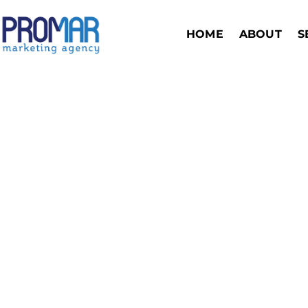
HOME
ABOUT
S
In questo articolo esploreremo le recensioni 
dei giocatori, i bonus offerti, e il livello di 
quali sono i punti di forza e debolezza second
Panoramica su Cobra Casino: Un Casinò
Tipi di Bonus Offerti e la Loro Attrattiva
Esperienze di Gioco: Cosa Dicono i Gio
La Cobra Casino App: Vantaggi e Svant
Aspetti Tecnici e Sicurezza della Piatt
Procedure di Prelievo: Facili o Compless
Conclusioni sulle Recensioni di Cobra C
Panoramica su C