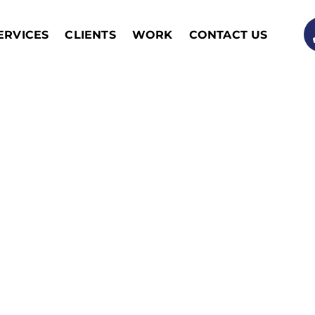
ERVICES
CLIENTS
WORK
CONTACT US
su Cobra Casino, analizzando la sua affidabilità e le espe
servizio clienti. Scopriremo anche come la
cobra casino app
s
o i giocatori.
 Affidabile?
catori?
aggi
aforma di Gioco
i?
asino
obra Casino: Un Casi