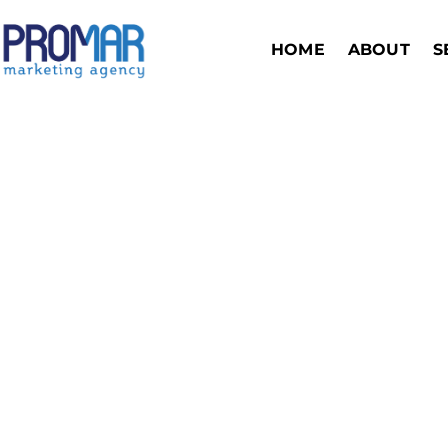
HOME
ABOUT
S
Adrenalinová jízda s kuřetem: Jak maxim
Co je Chicken Road a proč je tak populá
Strategie pro maximalizaci vašich výhe
Důležitost stanovení limitů sázek
Porozumění multiplikátoru a pravděpod
Tipy pro zodpovědné hraní
Shrnutí
Adrenalinov
maximalizov