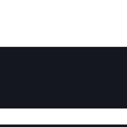
uired fields are marked
*