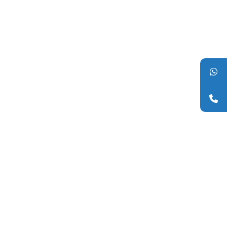
podobnosti
ku. Multiplikátor se neustále zvyšuje, a
že ztratíte svou sázku. Pravděpodobnost
ohry.
istuje žádný zaručený způsob, jak
dla vedou k frustraci a ztrátě peněz.