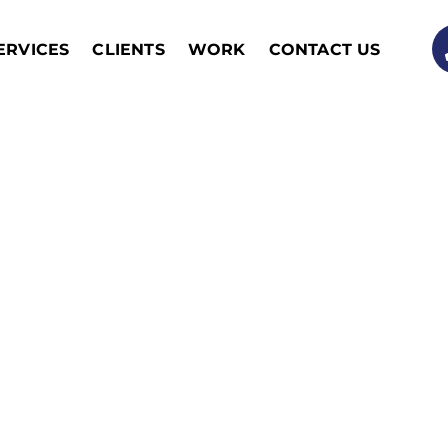
ERVICES
CLIENTS
WORK
CONTACT US
alizovat zisky v Chicken Road casino a užít si rychlé výhry
rní?
r
obnosti
á jízda s kuřete
at zisky v Chic