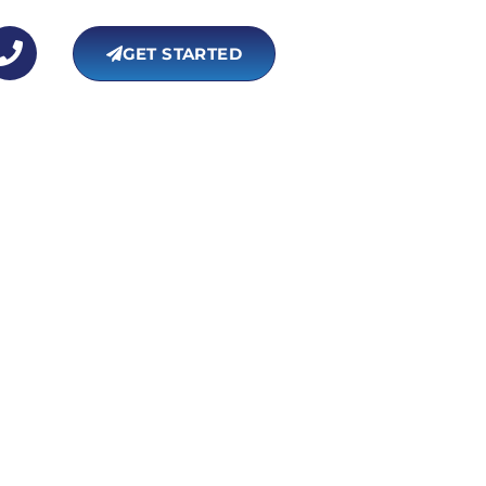
GET STARTED
.
m: Jak
ken Road