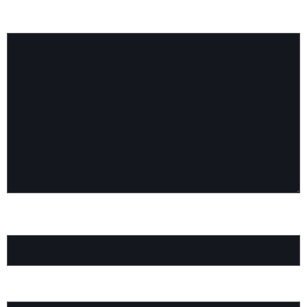
COMMENT
*
NAME
*
EMAIL
*