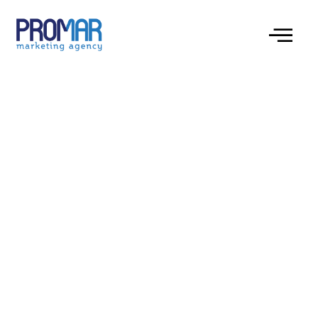
Abrace a sorte: rolldorado eleva a experiência
de jogos online com recompensas
surpreendentes e diversão sem limites.
Compreendendo o Rolldorado: Uma Nova Era
em Jogos Online
As Vantagens do Rolldorado para os
Jogadores
Maximizando Seus Ganhos com o Rolldorado
Estratégias para Escolher um Cassino Online
com Rolldorado
A Segurança e a Transparência no Rolldorado
Abrace a sorte: