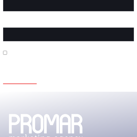
WEBSITE
SAVE MY NAME, EMAIL, AND WEBSITE IN THIS BROWSER FOR
THE NEXT TIME I COMMENT.