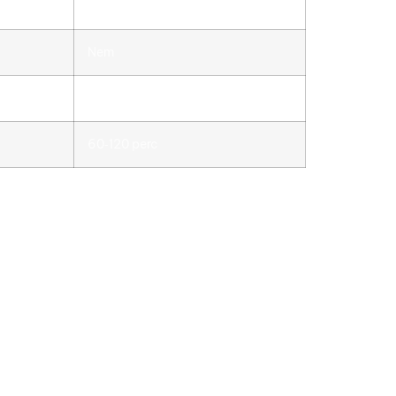
ás
Magas volatilitás
Nem
Magas
60‑120 perc
ket.
ásznak.
t biztosítja, mivel a nyeremények gyakran
s fogadási