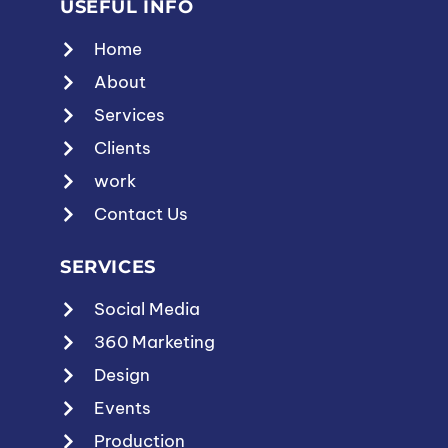
USEFUL INFO
Home
About
Services
Clients
work
Contact Us
SERVICES
Social Media
360 Marketing
Design
Events
Production