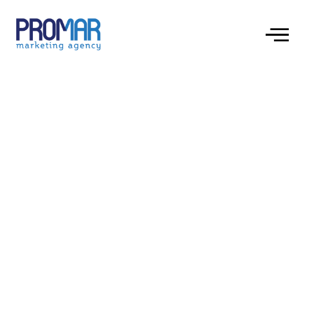
Ein erfolgreicher Slot‑Spieler beginnt mit den
Basics. Die meisten Online‑Slots zeigen einen RTP
(Return to Player) von 94 % bis 98 %. Je höher
dieser Wert, desto mehr Geld kehrt im Mittel zurück.
Warum RTP wichtig ist
Höherer Erwartungswert:
Ein Slot mit 96,5 %
RTP gibt langfristig mehr zurück als einer mit
94 %.
Bessere Gewinnchancen:
Selbst bei kleinerer
Volatilität bleibt die Auszahlungsrate stabil.
Bei 5Gringo Casino finden Sie über 4 000 Spiele von
bekannten Anbietern wie NetEnt, Pragmatic Play