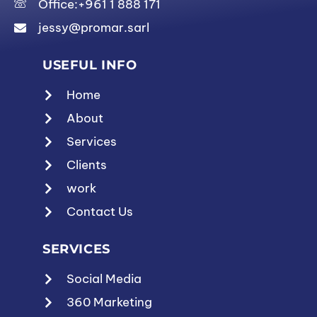
Office:+961 1 888 171
jessy@promar.sarl
USEFUL INFO
Home
About
Services
Clients
work
Contact Us
SERVICES
Social Media
360 Marketing