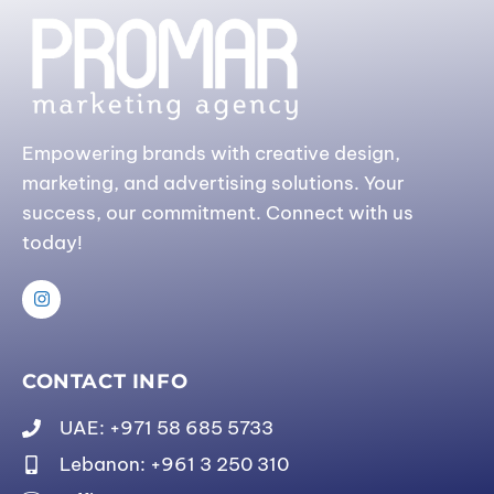
Empowering brands with creative design,
marketing, and advertising solutions. Your
success, our commitment. Connect with us
today!
CONTACT INFO
UAE: +971 58 685 5733
Lebanon: +961 3 250 310