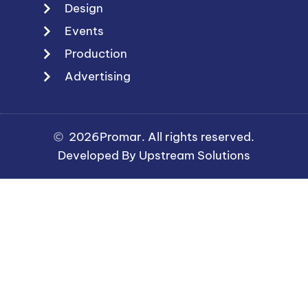
Design
Events
Production
Advertising
2026
Promar. All rights reserved.
Developed By Upstream Solutions