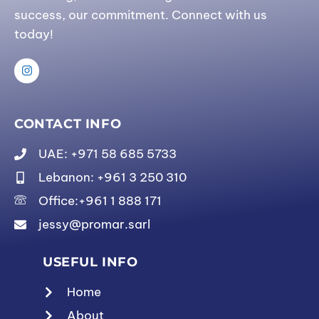
success, our commitment. Connect with us
today!
CONTACT INFO
UAE: +971 58 685 5733
Lebanon: +961 3 250 310
Office:+961 1 888 171
jessy@promar.sarl
USEFUL INFO
Home
About