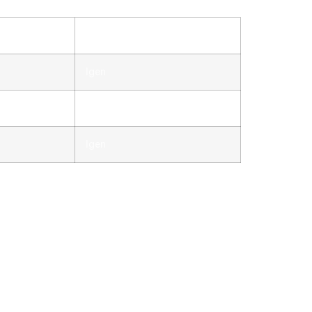
tség
Elérhető
Igen
Igen
Igen
al is jár, ami a nagyobb nyeremények esetén
ostelefonra és tabletre optimalizált, így a
rs válaszidőkkel működik, így a felmerülő