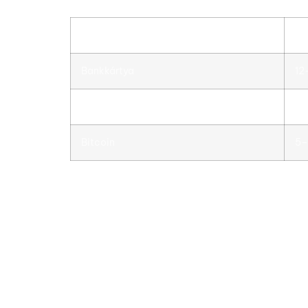
Fizetési mód
Bankkártya
12
Skrill
6–
Bitcoin
5–
Industry Secret: A kriptovaluta használata 
jelentős megtakarítást jelent.
Mobilélmény és 
A modern játékosok egyre inkább mobilon ját
online slot vagy a sportfogadás bárhol, bárm