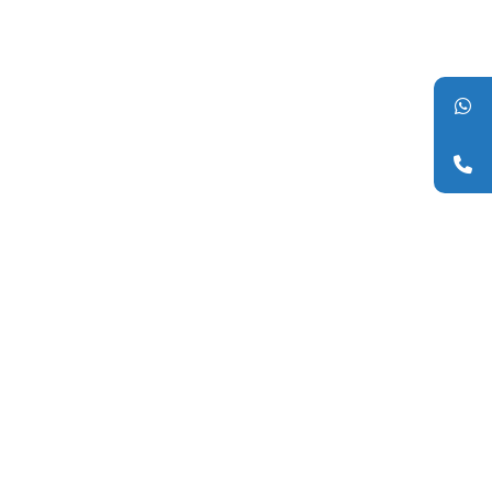
 speciális promóciókról.
t a Sportaza
k” részt.
meg a megadott limitekről. Így mindig tudod,
a Casino‑t