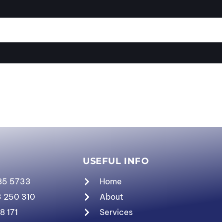
OWSER FOR THE NEXT TIME I COMMENT.
USEFUL INFO
85 5733
Home
3 250 310
About
8 171
Services