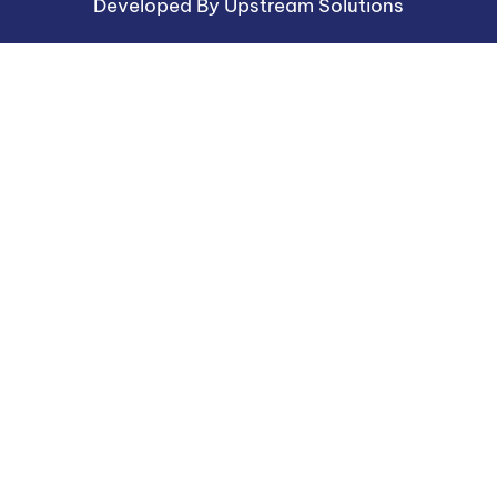
Developed By Upstream Solutions