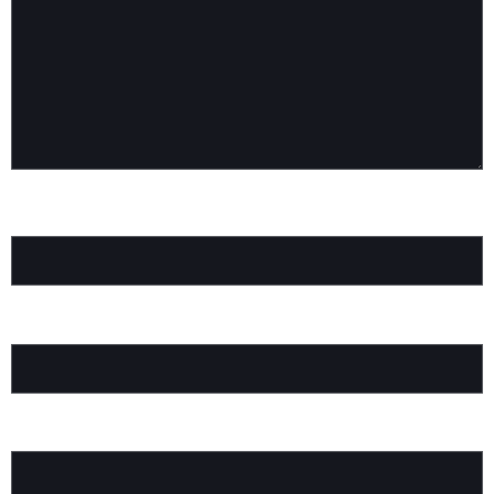
NAME
*
EMAIL
*
WEBSITE