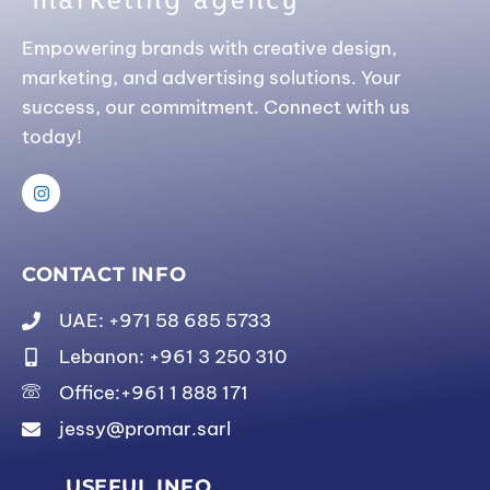
Empowering brands with creative design,
marketing, and advertising solutions. Your
success, our commitment. Connect with us
today!
CONTACT INFO
UAE: +971 58 685 5733
Lebanon: +961 3 250 310
Office:+961 1 888 171
jessy@promar.sarl
USEFUL INFO