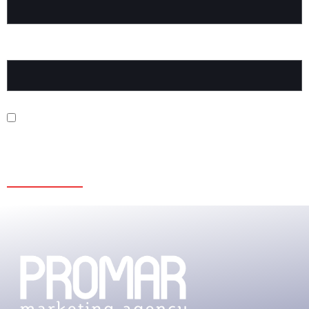
WEBSITE
SAVE MY NAME, EMAIL, AND WEBSITE IN THIS BROWSER FOR
THE NEXT TIME I COMMENT.