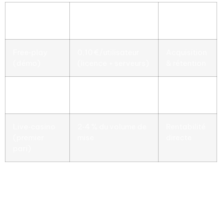
Phase
Coût moyen pour le
Objectif
casino
principal
Free‑play
0,10 €/utilisateur
Acquisition
(démo)
(licence + serveurs)
& rétention
Bonus de
5‑10 €/joueur
Conversion
bienvenue
(déclenchement)
vers dépôt
Live‑casino
2‑4 % du volume de
Rentabilité
(premier
mise
directe
pari)
Le
free‑play
fonctionne comme un aimant : il attire
les curieux, crée un premier lien émotionnel et
génère des données précieuses (temps de jeu, jeux
préférés, taux de clic). Ces indicateurs permettent