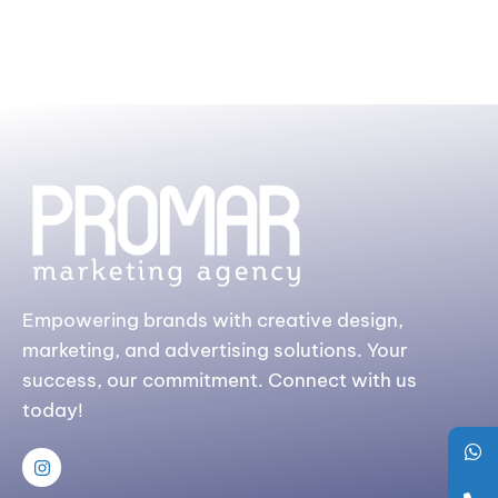
miten voit hyödyntää kaikkea sitä, mitä se tarjoaa.
Sisällysluettelo Vavada Yhteenveto Bonukset ja
tarjoukset Pelivalikoima Vavada Kasinon […]
Empowering brands with creative design,
marketing, and advertising solutions. Your
success, our commitment. Connect with us
today!