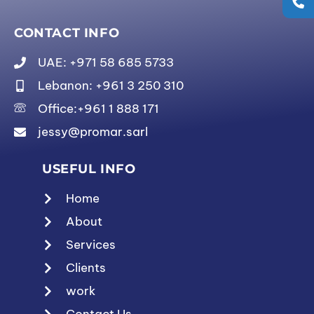
CONTACT INFO
UAE: +971 58 685 5733
Lebanon: +961 3 250 310
Office:+961 1 888 171
jessy@promar.sarl
USEFUL INFO
Home
About
Services
Clients
work