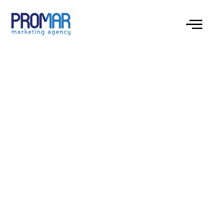
Vavada sovelluksen
huipputarjoukset ja
pelielämykset
Vavada Casinon innovatiiviset pelikokemukset ja
bonustarjoukset Tervetuloa Vavada casinon
jännittävään maailmaan, jossa pelit ja
bonustarjoukset yhdistyvät luodakseen
unohtumattoman elämyksen. Olitpa sitten kokenut
pelaaja tai vasta aloittelemassa, Vavada app
tarjoaa ainutlaatuisia mahdollisuuksia. Tässä
artikkelissa tutkimme Vavada casinon tarjontaa ja