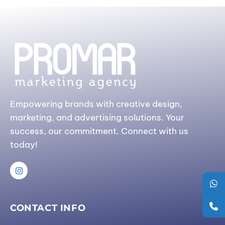
Empowering brands with creative design,
marketing, and advertising solutions. Your
success, our commitment. Connect with us
today!
CONTACT INFO