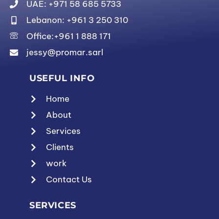
UAE: +971 58 685 5733
Lebanon: +961 3 250 310
Office:+961 1 888 171
jessy@promar.sarl
USEFUL INFO
Home
About
Services
Clients
work
Contact Us
SERVICES