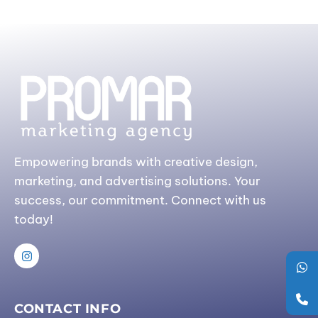
Empowering brands with creative design,
marketing, and advertising solutions. Your
success, our commitment. Connect with us
today!
CONTACT INFO