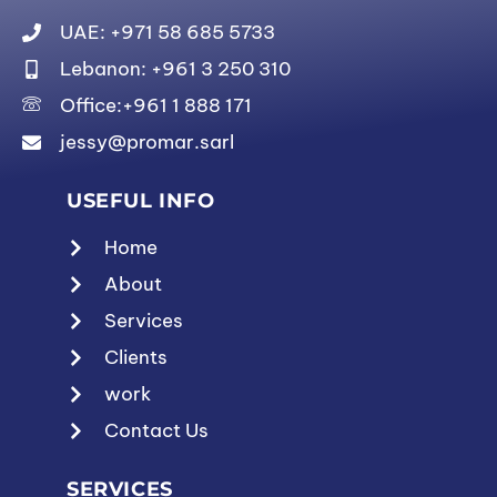
UAE: +971 58 685 5733
Lebanon: +961 3 250 310
Office:+961 1 888 171
jessy@promar.sarl
USEFUL INFO
Home
About
Services
Clients
work
Contact Us
SERVICES